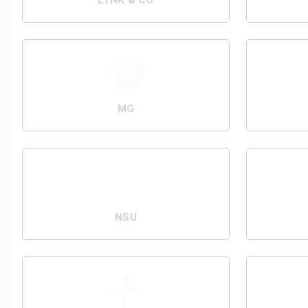
LYNK & CO
MG
NSU