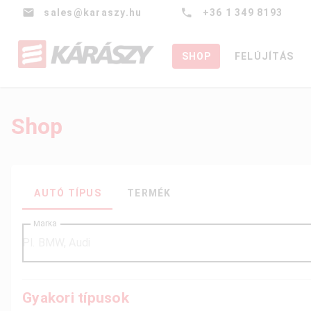
sales@karaszy.hu
+36 1 349 8193
SHOP
FELÚJÍTÁS
Shop
AUTÓ TÍPUS
TERMÉK
Márka
Gyakori típusok