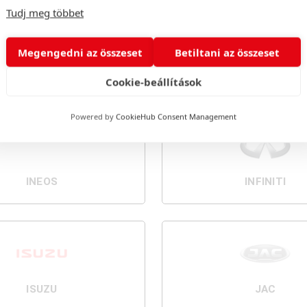
Tudj meg többet
Megengedni az összeset
Betiltani az összeset
GREAT WALL
HONDA
Cookie-beállítások
Powered by
CookieHub Consent Management
INEOS
INFINITI
ISUZU
JAC