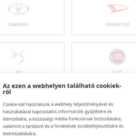
DAEWOO
DAIHATSU
DS
FIAT
Az ezen a webhelyen található cookiek-
ról
Cookie-kat használunk a webhely teljesítményével és
használatával kapcsolatos információk gyűjtésére és
elemzésére, a közösségi média funkcióinak biztosítására,
FSO
GENESIS
valamint a tartalom és a hirdetések továbbfejlesztésére és
testreszabására.