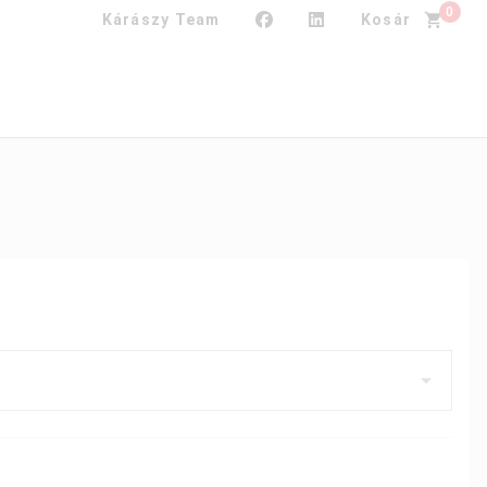
0
Kárászy Team
Kosár