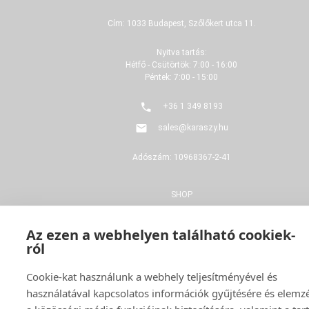
Cím: 1033 Budapest, Szőlőkert utca 11.
Nyitva tartás:
Hétfő - Csütörtök: 7:00 - 16:00
Péntek: 7:00 - 15:00
+36 1 349 8193
sales@karaszy.hu
Adószám: 10968367-2-41
SHOP
FELÚJÍTÁS
Az ezen a webhelyen található cookiek-
ról
GYÁRTÁS
Cookie-kat használunk a webhely teljesítményével és
ADATVÉDELMI NYILATKOZAT
használatával kapcsolatos információk gyűjtésére és elemz