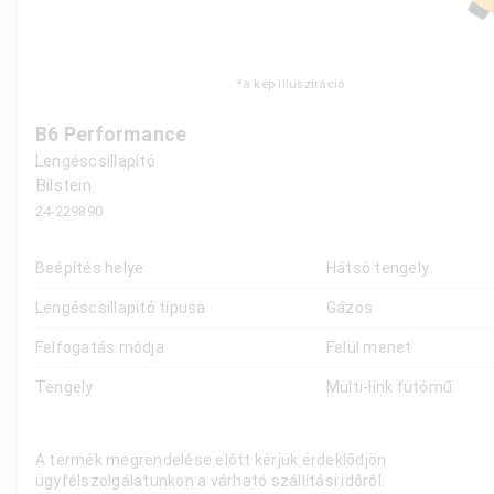
*a kép illusztráció
B6 Performance
Lengéscsillapító
Bilstein
24-229890
Beépítés helye
Hátsó tengely
Lengéscsillapító típusa
Gázos
Felfogatás módja
Felül menet
Tengely
Multi-link futómű
A termék megrendelése előtt kérjük érdeklődjön
ügyfélszolgálatunkon a várható szállítási időről.