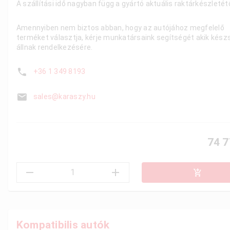
A szállítási idő nagyban függ a gyártó aktuális raktárkészletétő
Amennyiben nem biztos abban, hogy az autójához megfelelő
terméket választja, kérje munkatársaink segítségét akik kész
állnak rendelkezésére.
+36 1 349 8193
sales@karaszy.hu
74 7
Kompatibilis autók