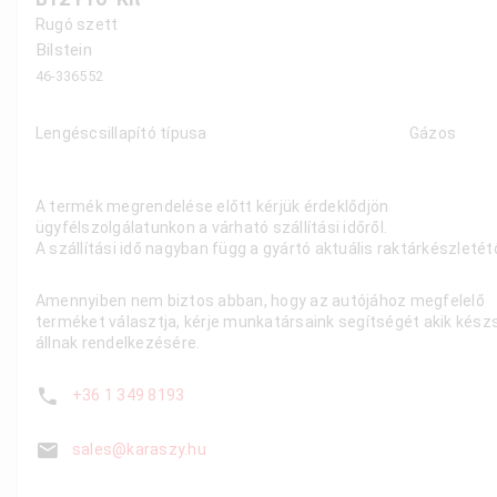
Rugó szett
Bilstein
46-336552
Lengéscsillapító típusa
Gázos
A termék megrendelése előtt kérjük érdeklődjön
ügyfélszolgálatunkon a várható szállítási időről.
A szállítási idő nagyban függ a gyártó aktuális raktárkészletétő
Amennyiben nem biztos abban, hogy az autójához megfelelő
terméket választja, kérje munkatársaink segítségét akik kész
állnak rendelkezésére.
+36 1 349 8193
sales@karaszy.hu