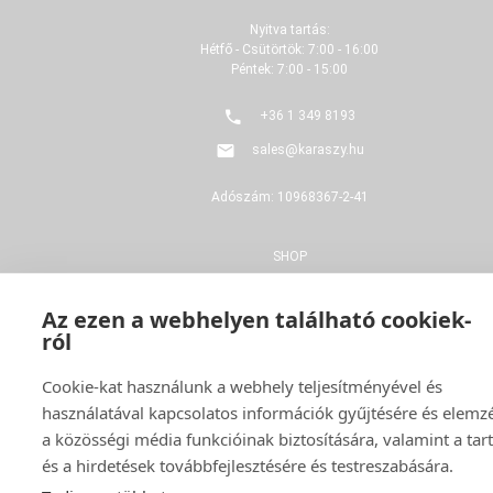
Nyitva tartás:
Hétfő - Csütörtök: 7:00 - 16:00
Péntek: 7:00 - 15:00
+36 1 349 8193
sales@karaszy.hu
Adószám: 10968367-2-41
SHOP
FELÚJÍTÁS
Az ezen a webhelyen található cookiek-
ról
GYÁRTÁS
Cookie-kat használunk a webhely teljesítményével és
ADATVÉDELMI NYILATKOZAT
használatával kapcsolatos információk gyűjtésére és elemz
a közösségi média funkcióinak biztosítására, valamint a ta
ÁSZF
és a hirdetések továbbfejlesztésére és testreszabására.
ELÁLLÁS