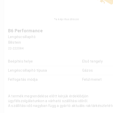
*a kép illusztráció
B6 Performance
Lengéscsillapító
Bilstein
22-222084
Beépítés helye
Első tengely
Lengéscsillapító típusa
Gázos
Felfogatás módja
Felül menet
A termék megrendelése előtt kérjük érdeklődjön
ügyfélszolgálatunkon a várható szállítási időről.
A szállítási idő nagyban függ a gyártó aktuális raktárkészletétő