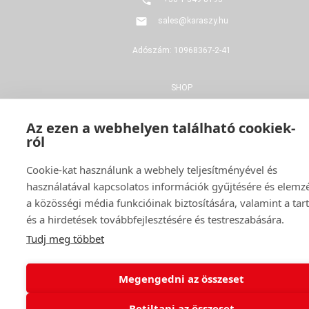
sales@karaszy.hu
Adószám: 10968367-2-41
SHOP
FELÚJÍTÁS
Az ezen a webhelyen található cookiek-
ról
GYÁRTÁS
Cookie-kat használunk a webhely teljesítményével és
ADATVÉDELMI NYILATKOZAT
használatával kapcsolatos információk gyűjtésére és elemz
a közösségi média funkcióinak biztosítására, valamint a ta
ÁSZF
és a hirdetések továbbfejlesztésére és testreszabására.
ELÁLLÁS
Tudj meg többet
KAPCSOLAT
Megengedni az összeset
Betiltani az összeset