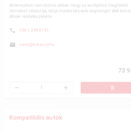
Amennyiben nem biztos abban, hogy az autójához megfelelő
terméket választja, kérje munkatársaink segítségét akik kész
állnak rendelkezésére.
+36 1 349 8193
sales@karaszy.hu
73 9
Kompatibilis autók