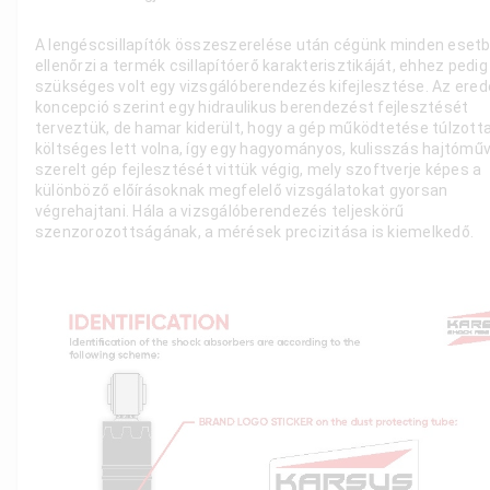
A lengéscsillapítók összeszerelése után cégünk minden eset
ellenőrzi a termék csillapítóerő karakterisztikáját, ehhez pedig
szükséges volt egy vizsgálóberendezés kifejlesztése. Az ered
koncepció szerint egy hidraulikus berendezést fejlesztését
terveztük, de hamar kiderült, hogy a gép működtetése túlzott
költséges lett volna, így egy hagyományos, kulisszás hajtóműv
szerelt gép fejlesztését vittük végig, mely szoftverje képes a
különböző előírásoknak megfelelő vizsgálatokat gyorsan
végrehajtani. Hála a vizsgálóberendezés teljeskörű
szenzorozottságának, a mérések precizitása is kiemelkedő.