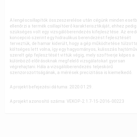
A lengéscsillapítók összeszerelése után cégünk minden eset
ellenőrzi a termék csillapítóerő karakterisztikáját, ehhez pedig
szükséges volt egy vizsgálóberendezés kifejlesztése. Az ered
koncepció szerint egy hidraulikus berendezést fejlesztését
terveztük, de hamar kiderült, hogy a gép működtetése túlzott
költséges lett volna, így egy hagyományos, kulisszás hajtóműv
szerelt gép fejlesztését vittük végig, mely szoftverje képes a
különböző előírásoknak megfelelő vizsgálatokat gyorsan
végrehajtani. Hála a vizsgálóberendezés teljeskörű
szenzorozottságának, a mérések precizitása is kiemelkedő.
A projekt befejezési dátuma: 2020.01.29.
A projekt azonosító száma: VEKOP-2.1.7-15-2016-00223