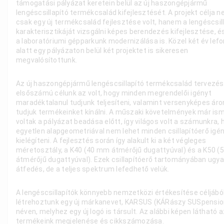
támogatási pályázat keretein belül az új haszongépjármű
lengéscsillapító termékcsalád kifejlesztését. A projekt célja 
csak egy új termékcsalád fejlesztése volt, hanem a lengéscsil
karakterisztikáját vizsgálni képes berendezés kifejlesztése, é
a laboratóriumi gépparkunk modernizálása is. Közel két év lef
alatt egy pályázaton belül két projektet is sikeresen
megvalósítottunk.
Az új haszongépjármű lengéscsillapító termékcsalád tervezé
elsőszámú célunk az volt, hogy minden megrendelői igényt
maradéktalanul tudjunk teljesíteni, valamint versenyképes áro
tudjuk termékeinket kínálni. A műszaki követelmények már is
voltak a pályázat beadása előtt, így világos volt a számunkra, 
egyetlen alapgeometriával nem lehet minden csillapítóerő igé
kielégíteni. A fejlesztés során így alakult ki a két végleges
méretosztály, a K40 (40 mm átmérőjű dugattyúval) és a K50 
átmérőjű dugattyúval). Ezek csillapítóerő tartományában ugy
átfedés, de a teljes spektrum lefedhető velük.
A lengéscsillapítók könnyebb nemzetközi értékesítése céljábó
létrehoztunk egy új márkanevet, KARSUS (KÁRászy SUSpensio
néven, melyhez egy új logó is társult. Az alábbi képen látható a
termékeink megjelenése és cikkszámozása.