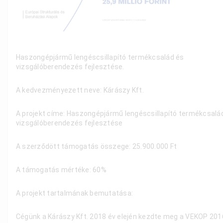
Haszongépjármű lengéscsillapító termékcsalád és
vizsgálóberendezés fejlesztése.
A kedvezményezett neve: Kárászy Kft.
A projekt címe: Haszongépjármű lengéscsillapító termékcsalá
vizsgálóberendezés fejlesztése
A szerződött támogatás összege: 25.900.000 Ft
A támogatás mértéke: 60%
A projekt tartalmának bemutatása:
Cégünk a Kárászy Kft. 2018 év elején kezdte meg a VEKOP 201