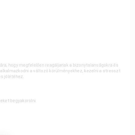
ra, hogy megfelelően reagáljanak a bizonytalanságokra és
t alkalmazkodni a változó körülményekhez, kezelni a stresszt
s jólétéhez.
eket begyakorolni.