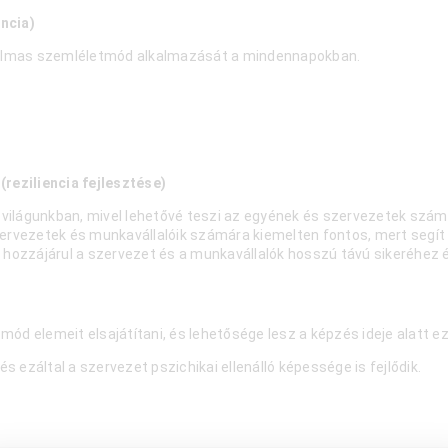
ncia)
galmas szemléletmód alkalmazását a mindennapokban.
reziliencia fejlesztése)
ilágunkban, mivel lehetővé teszi az egyének és szervezetek számá
 szervezetek és munkavállalóik számára kiemelten fontos, mert segí
 hozzájárul a szervezet és a munkavállalók hosszú távú sikeréhez é
d elemeit elsajátítani, és lehetősége lesz a képzés ideje alatt ez
 ezáltal a szervezet pszichikai ellenálló képessége is fejlődik.