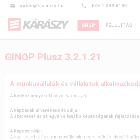
sales@karaszy.hu
+36 1 349 8193
SHOP
FELÚJÍTÁS
GINOP Plusz 3.2.1.21
A munkavállalók és vállalatok alkalmazko
A kedvezményezett neve:
Kárászy Kft.
A képzések elnevezése és célja:
A szervezet és az egyén ellenálló képességének fejlesztése (
A képzés célja:
A szervezetek és a munkavállalóik megértsék és elsajátítsá