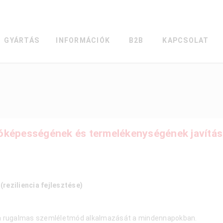
GYÁRTÁS
INFORMÁCIÓK
B2B
KAPCSOLAT
dóképességének és termelékenységének javítás
reziliencia fejlesztése)
k a rugalmas szemléletmód alkalmazását a mindennapokban.