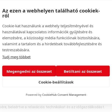
Az ezen a webhelyen található cookiek-
ról
Cookie-kat használunk a webhely teljesítményével és
használatával kapcsolatos információk gyűjtésére és
elemzésére, a közösségi média funkcióinak biztosítására,
valamint a tartalom és a hirdetések továbbfejlesztésére és
testreszabására.
ncia)
Tudj meg többet
tális és érzelmi ellenálló képességüket, javítsák problémamegoldó
rülményekhez, és hogyan kezeljék a bizonytalanságot mind a munka
Megengedni az összeset
Betiltani az összeset
Cookie-beállítások
telligencia és a negatív gondolkodási minták felismerésére és kezel
sára, amelyek erőforrást nyújtanak a nehéz helyzetekben.
Powered by
CookieHub Consent Management
t a résztvevőknek hatékonyabban kezelni kapcsolataikat, elérni cél
ére, beleértve a relaxációs technikákat és az időgazdálkodást.