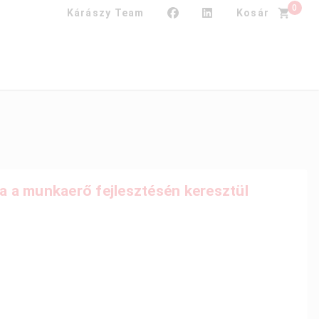
0
Kárászy Team
Kosár
a a munkaerő fejlesztésén keresztül