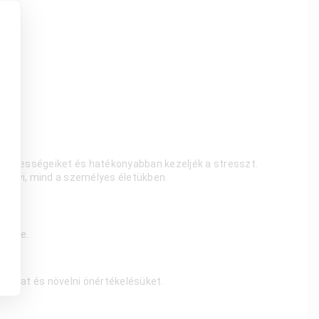
 képességeiket és hatékonyabban kezeljék a stresszt.
helyi, mind a személyes életükben.
ésére.
jaikat és növelni önértékelésüket.