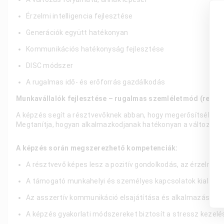
Érzelmi intelligencia fejlesztése
Generációk együtt hatékonyan
Kommunikációs hatékonyság fejlesztése
DISC módszer
A rugalmas idő- és erőforrás gazdálkodás
Munkavállalók fejlesztése – rugalmas szemléletmód (rezilie
A képzés segít a résztvevőknek abban, hogy megerősítsék men
Megtanítja, hogyan alkalmazkodjanak hatékonyan a változó kö
A képzés során megszerezhető kompetenciák:
A résztvevő képes lesz a pozitív gondolkodás, az érzelmi in
A támogató munkahelyi és személyes kapcsolatok kialakítá
Az asszertív kommunikáció elsajátítása és alkalmazása segí
A képzés gyakorlati módszereket biztosít a stressz kezelés