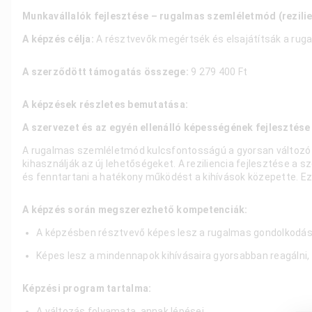
Munkavállalók fejlesztése – rugalmas szemléletmód (rezilie
A képzés célja:
A résztvevők megértsék és elsajátítsák a ru
A szerződött támogatás összege:
9 279 400 Ft
A képzések részletes bemutatása:
A szervezet és az egyén ellenálló képességének fejlesztése (
A rugalmas szemléletmód kulcsfontosságú a gyorsan változó v
kihasználják az új lehetőségeket. A reziliencia fejlesztése a
és fenntartani a hatékony működést a kihívások közepette. Ez
A képzés során megszerezhető kompetenciák:
A képzésben résztvevő képes lesz a rugalmas gondolkodásmó
Képes lesz a mindennapok kihívásaira gyorsabban reagálni, és
Képzési program tartalma:
A változás folyamata, annak lépései