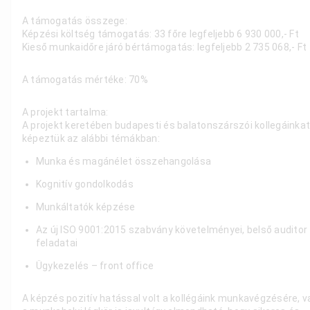
A támogatás összege:
Képzési költség támogatás: 33 főre legfeljebb
6 930 000,- Ft
Kieső munkaidőre járó bértámogatás: legfeljebb
2 735 068,- Ft
A támogatás mértéke: 70%
A projekt tartalma:
A projekt keretében budapesti és balatonszárszói kollegáinka
képeztük az alábbi témákban:
Munka és magánélet összehangolása
Kognitív gondolkodás
Munkáltatók képzése
Az új ISO 9001:2015 szabvány követelményei, belső auditor
feladatai
Ügykezelés – front office
A képzés pozitív hatással volt a kollégáink munkavégzésére, v