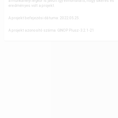
a munkahelyi légkör is javult így elmondható, hogy sikeres és
eredményes volt a projekt.
A projekt befejezési dátuma: 2022.05.25.
A projekt azonosító száma: GINOP Plusz-3.2.1-21